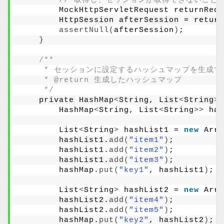
// 取得し、セッションが取得できないこと
        MockHttpServletRequest returnReq 
        HttpSession afterSession = return
assertNull
(
afterSession
)
;
}
/**
     * セッションに設定するハッシュマップを生成す
     * @return 生成したハッシュマップ
     */
    private HashMap
<
String, List
<
String
>>
        HashMap
<
String, List
<
String
>>
 has
        List
<
String
>
 hashList1 = 
new
 Arra
        hashList1.
add
(
"item1"
)
;
        hashList1.
add
(
"item2"
)
;
        hashList1.
add
(
"item3"
)
;
        hashMap.
put
(
"key1"
, hashList1
)
;
        List
<
String
>
 hashList2 = 
new
 Arra
        hashList2.
add
(
"item4"
)
;
        hashList2.
add
(
"item5"
)
;
        hashMap.
put
(
"key2"
, hashList2
)
;