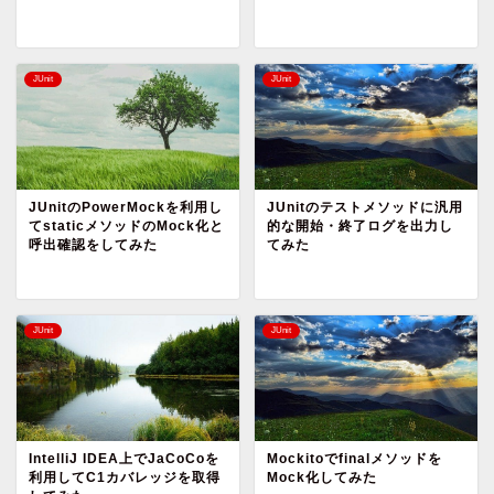
JUnit
JUnit
JUnitのPowerMockを利用し
JUnitのテストメソッドに汎用
てstaticメソッドのMock化と
的な開始・終了ログを出力し
呼出確認をしてみた
てみた
JUnit
JUnit
IntelliJ IDEA上でJaCoCoを
Mockitoでfinalメソッドを
利用してC1カバレッジを取得
Mock化してみた