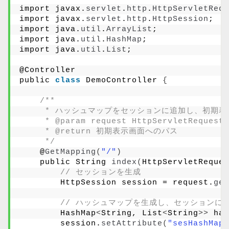
import javax.
servlet
.
http
.
HttpServletRequ
import javax.
servlet
.
http
.
HttpSession
;
import java.
util
.
ArrayList
;
import java.
util
.
HashMap
;
import java.
util
.
List
;
@Controller
public 
class
 DemoController 
{
/**
     * ハッシュマップをセッションに追加し、初期
     * @param request HttpServletReque
     * @return 初期表示画面へのパス
     */
    @
GetMapping
(
"/"
)
    public String 
index
(
HttpServletReques
// セッションを生成
        HttpSession session = request.
get
// ハッシュマップを生成し、セッションに
        HashMap
<
String, List
<
String
>>
 has
        session.
setAttribute
(
"sesHashMap"