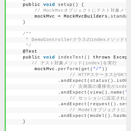
    public 
void
setup
()
{
// MockMvcオブジェクトにテスト対象メ
        mockMvc = MockMvcBuilders.
standal
}
/**
     * DemoControllerクラスのindexメソ
     */
    @Test
    public 
void
indexTest
()
 throws Except
// テスト対象メソッド(index)を実行
        mockMvc.
perform
(
get
(
"/"
))
// HTTPステータスがOK
                .
andExpect
(
status
()
.
isOk
(
// 次画面の遷移先がinde
                .
andExpect
(
view
()
.
name
(
"i
// セッションに設定されたs
                .
andExpect
(
request
()
.
sess
// Modelオブジェクト
                .
andExpect
(
model
()
.
hasNoE
}