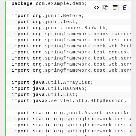
package com.
example
.
demo
;
import org.
junit
.
Before
;
import org.
junit
.
Test
;
import org.
junit
.
runner
.
RunWith
;
import org.
springframework
.
beans
.
factory
.
import org.
springframework
.
boot
.
test
.
cont
import org.
springframework
.
mock
.
web
.
MockH
import org.
springframework
.
test
.
context
.
j
import org.
springframework
.
test
.
web
.
servl
import org.
springframework
.
test
.
web
.
servl
import org.
springframework
.
test
.
web
.
servl
import java.
util
.
ArrayList
;
import java.
util
.
HashMap
;
import java.
util
.
List
;
import javax.
servlet
.
http
.
HttpSession
;
import static org.
junit
.
Assert
.
assertNull
import static org.
springframework
.
test
.
we
import static org.
springframework
.
test
.
we
import static org.
springframework
.
test
.
we