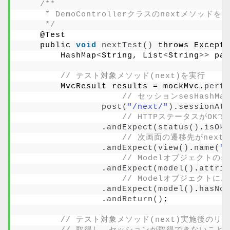
/**
     * DemoControllerクラスのnextメソッ
     */
    @Test
    public 
void
nextTest
()
 throws Excepti
        HashMap
<
String, List
<
String
>>
 par
// テスト対象メソッド(next)を実行
        MvcResult results = mockMvc.
perfo
// セッションsesHashM
post
(
"/next/"
)
.
sessionAtt
// HTTPステータスがOK
                .
andExpect
(
status
()
.
isOk
(
// 次画面の遷移先がnext
                .
andExpect
(
view
()
.
name
(
"n
// Modelオブジェクトの
                .
andExpect
(
model
()
.
attrib
// Modelオブジェクト
                .
andExpect
(
model
()
.
hasNoE
                .
andReturn
()
;
// テスト対象メソッド(next)実施後の