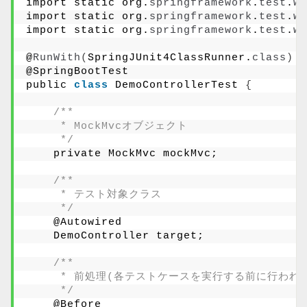
import static org.
springframework
.
test
.
we
import static org.
springframework
.
test
.
we
import static org.
springframework
.
test
.
we
@
RunWith
(
SpringJUnit4ClassRunner.
class
)
@SpringBootTest
public 
class
 DemoControllerTest 
{
/**
     * MockMvcオブジェクト
     */
    private MockMvc mockMvc;
/**
     * テスト対象クラス
     */
    @Autowired
    DemoController target;
/**
     * 前処理(各テストケースを実行する前に行われ
     */
    @Before