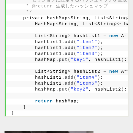
     * セッションに設定するハッシュマップを生成す
     * @return 生成したハッシュマップ
     */
    private HashMap
<
String, List
<
String
>>
        HashMap
<
String, List
<
String
>>
 has
        List
<
String
>
 hashList1 = 
new
 Arra
        hashList1.
add
(
"item1"
)
;
        hashList1.
add
(
"item2"
)
;
        hashList1.
add
(
"item3"
)
;
        hashMap.
put
(
"key1"
, hashList1
)
;
        List
<
String
>
 hashList2 = 
new
 Arra
        hashList2.
add
(
"item4"
)
;
        hashList2.
add
(
"item5"
)
;
        hashMap.
put
(
"key2"
, hashList2
)
;
return
 hashMap;
}
}