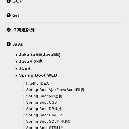
GCP
Git
IT関連以外
Java
JakartaEE(JavaEE)
Javaその他
JUnit
Spring Boot WEB
IntelliJ IDEA
Spring Boot Ajax/JavaScript連携
Spring Boot API連携
Spring Boot CSS
Spring Boot DB連携
Spring Boot DI/AOP
Spring Boot SQL性能測定
Spring Boot STS利用