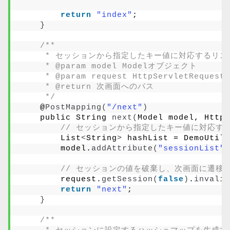
return
"index"
;
}
/**
     * セッションから指定したキー値に対応するリ
     * @param model Modelオブジェクト
     * @param request HttpServletReque
     * @return 次画面へのパス
     */
    @
PostMapping
(
"/next"
)
    public String 
next
(
Model model, HttpS
// セッションから指定したキー値に対応するリ
        List
<
String
>
 hashList = DemoUtil.
        model.
addAttribute
(
"sessionList"
,
// セッションの値を破棄し、次画面に遷移
        request.
getSession
(
false
)
.
invalid
return
"next"
;
}
/**