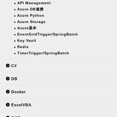
API Management
Azure DB連携
Azure Python
Azure Storage
Azure基本
EventGridTrigger/SpringBatch
Key Vault
Redis
TimerTrigger/SpringBatch
C#
DB
Docker
ExcelVBA