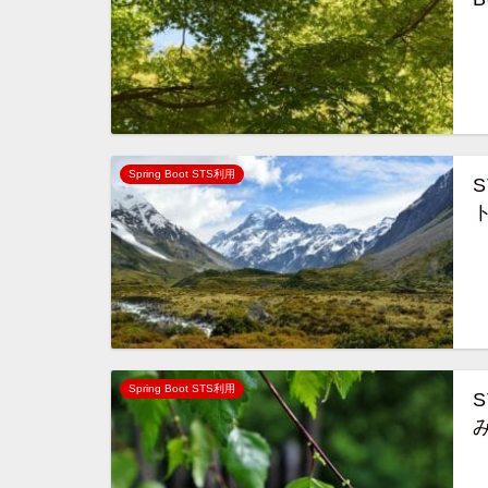
Spring Boot STS利用
Spring Boot STS利用
S