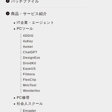
バッチファイル
商品・サービス紹介
IT企業・エージェント
PCツール
4DDiG
4uKey
Aomei
ChatGPT
DesignEvo
DroidKit
EaseUS
Filmora
FlexClip
MiniTool
Wonderfox
PC修理
社会人スクール
Envader