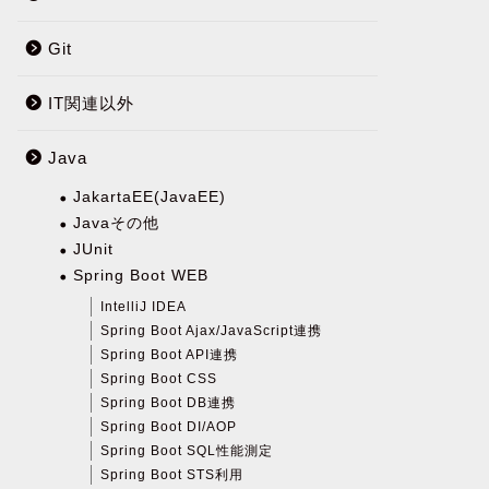
Git
IT関連以外
Java
JakartaEE(JavaEE)
Javaその他
JUnit
Spring Boot WEB
IntelliJ IDEA
Spring Boot Ajax/JavaScript連携
Spring Boot API連携
Spring Boot CSS
Spring Boot DB連携
Spring Boot DI/AOP
Spring Boot SQL性能測定
Spring Boot STS利用