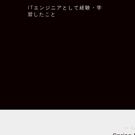
ITエンジニアとして経験・学
習したこと
― C