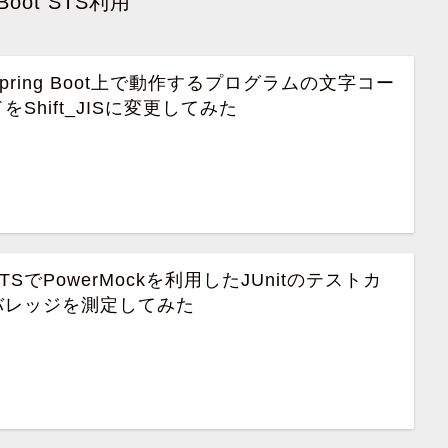
 Boot STS利用
Spring Boot上で動作するプログラムの文字コー
をShift_JISに変更してみた
STSでPowerMockを利用したJUnitのテストカ
バレッジを測定してみた