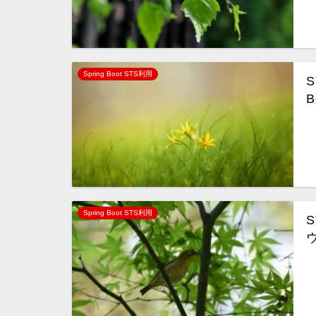
Spring Boot STS利用
S
Spring Boot STS利用
S