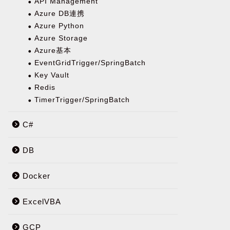
API Management
Azure DB連携
Azure Python
Azure Storage
Azure基本
EventGridTrigger/SpringBatch
Key Vault
Redis
TimerTrigger/SpringBatch
C#
DB
Docker
ExcelVBA
GCP