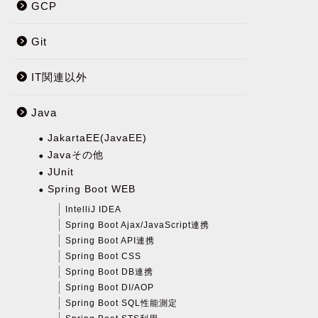
GCP
Git
IT関連以外
Java
JakartaEE(JavaEE)
Javaその他
JUnit
Spring Boot WEB
IntelliJ IDEA
Spring Boot Ajax/JavaScript連携
Spring Boot API連携
Spring Boot CSS
Spring Boot DB連携
Spring Boot DI/AOP
Spring Boot SQL性能測定