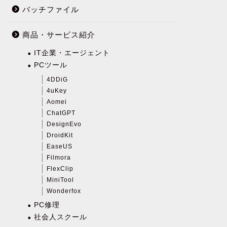
バッチファイル
商品・サービス紹介
IT企業・エージェント
PCツール
4DDiG
4uKey
Aomei
ChatGPT
DesignEvo
DroidKit
EaseUS
Filmora
FlexClip
MiniTool
Wonderfox
PC修理
社会人スクール