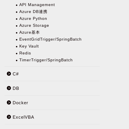
API Management
Azure DB連携
Azure Python
Azure Storage
Azure基本
EventGridTrigger/SpringBatch
Key Vault
Redis
TimerTrigger/SpringBatch
C#
DB
Docker
ExcelVBA