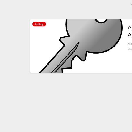
4uKey
A
A
A
と