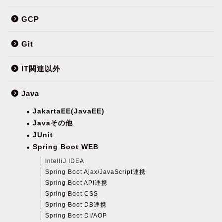
GCP
Git
IT関連以外
Java
JakartaEE(JavaEE)
Javaその他
JUnit
Spring Boot WEB
IntelliJ IDEA
Spring Boot Ajax/JavaScript連携
Spring Boot API連携
Spring Boot CSS
Spring Boot DB連携
Spring Boot DI/AOP