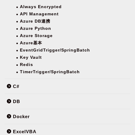
Always Encrypted
API Management
Azure DB連携
Azure Python
Azure Storage
Azure基本
EventGridTrigger/SpringBatch
Key Vault
Redis
TimerTrigger/SpringBatch
C#
DB
Docker
ExcelVBA