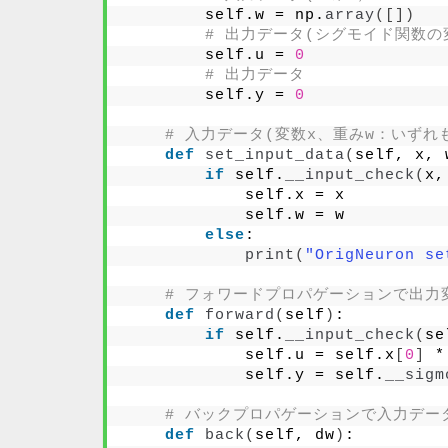
        self.w = np.
array
([])
# 出力データ(シグモイド関数の
        self.u = 
0
# 出力データ
        self.y = 
0
# 入力データ(変数x、重みw：いずれも
def
set_input_data
(
self, x, 
if
 self.
__input_check
(
x,
            self.x = x
            self.w = w  
else
:
print
(
"OrigNeuron 
# フォワードプロパゲーションで出力
def
forward
(
self
)
:
if
 self.
__input_check
(
se
            self.u = self.x
[
0
]
 *
            self.y = self.
__sigm
# バックプロパゲーションで入力デー
def
back
(
self, dw
)
: