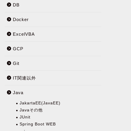
DB
Docker
ExcelVBA
GCP
Git
IT関連以外
Java
JakartaEE(JavaEE)
Javaその他
JUnit
Spring Boot WEB