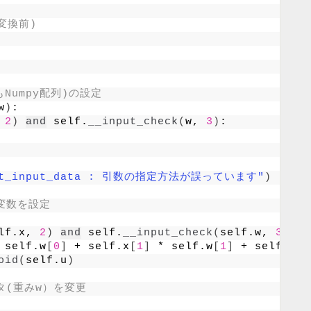
変換前)
Numpy配列)の設定
w
)
:
 
2
)
and
 self.
__input_check
(
w, 
3
)
:
set_input_data : 引数の指定方法が誤っています"
)
変数を設定 
lf.x, 
2
)
and
 self.
__input_check
(
self.w, 
3
)
:
 self.w
[
0
]
 + self.x
[
1
]
 * self.w
[
1
]
 + self.w
[
2
oid
(
self.u
)
タ(重みw）を変更