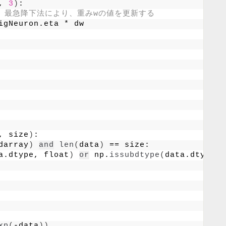
, 
3
)
:
、最急降下法により、重みwの値を更新する
igNeuron.eta * dw
, size
)
:
darray
)
and
len
(
data
)
 == size: 
a.dtype, float
)
or
 np.
issubdtype
(
data.dtype, 
xp
(
-data
))