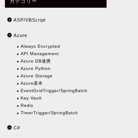
カテゴリー
ASP/VBScript
Azure
Always Encrypted
API Management
Azure DB連携
Azure Python
Azure Storage
Azure基本
EventGridTrigger/SpringBatch
Key Vault
Redis
TimerTrigger/SpringBatch
C#