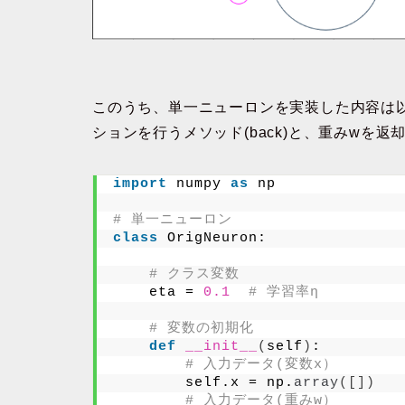
このうち、単一ニューロンを実装した内容は
ションを行うメソッド(back)と、重みwを返却
import
 numpy 
as
 np
# 単一ニューロン
class
 OrigNeuron:
# クラス変数
    eta = 
0.1
# 学習率η
# 変数の初期化
def
__init__
(
self
)
:
# 入力データ(変数x）
        self.x = np.
array
([])
# 入力データ(重みw）