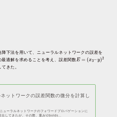
急降下法を用いて、ニューラルネットワークの誤差を
2
=
(
–
)
の最適解を求めることを考え、誤差関数
E
x
y
3
してきた。
ルネットワークの誤差関数の微分を計算し
ニューラルネットワークのフォワードプロパゲーションに
出してきたが、その際、重み\(\bolds...