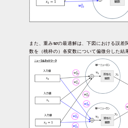
また、重み
w
の最適解は、下図における誤差
数を（桃枠の）各変数について偏微分した結