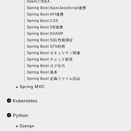
IntelliJ IDEA
Spring Boot Ajax/JavaScript連携
Spring Boot API連携
Spring Boot CSS
Spring Boot DB連携
Spring Boot DI/AOP
Spring Boot SQL性能測定
Spring Boot STS利用
Spring Boot セキュリティ関連
Spring Boot チェック処理
Spring Boot ログ出力
Spring Boot 基本
Spring Boot 定義ファイル読込
Spring MVC
Kubernetes
Python
Django