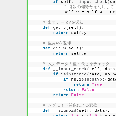
if
 self.
__input_check
(
dw
# 引数の偏微分を利用して
            self.w = self.w - Or
# 出力データyを返却
def
get_y
(
self
)
:
return
 self.y
# 重みwを返却
def
get_w
(
self
)
:
return
 self.w
# 入力データの型・長さをチェック
def
__input_check
(
self, data
if
isinstance
(
data, np.n
if
 np.
issubdtype
(
dat
return
True
return
False
return
False
# シグモイド関数による変換
def
__sigmoid
(
self, data
)
:
return
1.0
 / 
(
1.0
 + np.
e