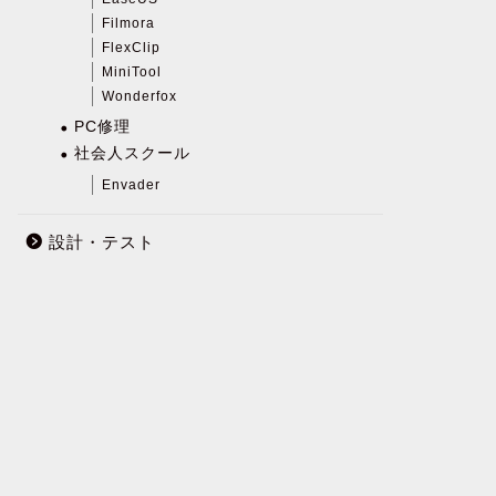
Filmora
FlexClip
MiniTool
Wonderfox
PC修理
社会人スクール
Envader
設計・テスト
]