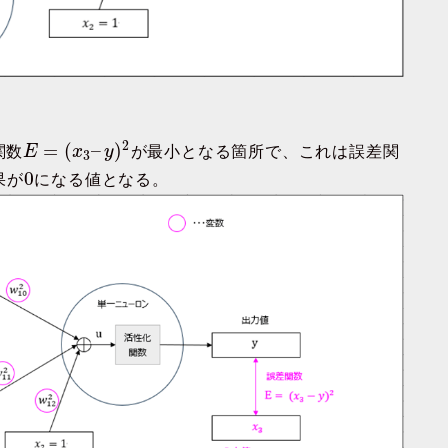
2
=
(
–
)
関数
E
x
y
が最小となる箇所で、これは誤差関
3
0
果が
になる値となる。