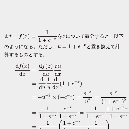
1
(
)
=
また、
f
x
を
x
について微分すると、以下
1
+
−
x
e
−
=
1
+
x
のようになる。ただし、
u
e
と置き換えて計
算するものとする。
d
(
)
d
(
)
d
f
x
f
x
u
=
d
d
d
x
u
x
d
1
d
−
x
=
(
1
+
)
e
d
d
u
u
x
−
−
x
x
e
e
−
2
−
x
=
−
×
(
−
)
=
=
u
e
(
1
+
)
2
−
2
x
u
e
−
−
1
1
1
+
–
x
x
e
e
=
=
1
+
1
+
1
+
1
+
−
−
−
−
x
x
x
x
e
e
e
e
−
1
1
+
1
x
(
)
e
=
–