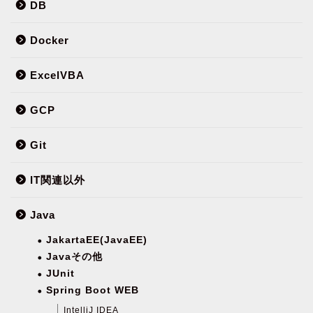
DB
Docker
ExcelVBA
GCP
Git
IT関連以外
Java
JakartaEE(JavaEE)
Javaその他
JUnit
Spring Boot WEB
IntelliJ IDEA