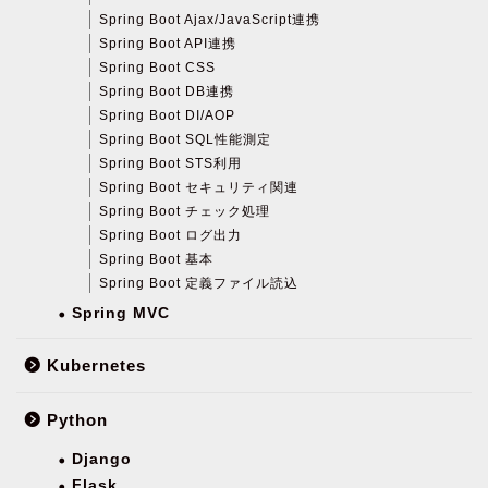
Spring Boot Ajax/JavaScript連携
Spring Boot API連携
Spring Boot CSS
Spring Boot DB連携
Spring Boot DI/AOP
Spring Boot SQL性能測定
Spring Boot STS利用
Spring Boot セキュリティ関連
Spring Boot チェック処理
Spring Boot ログ出力
Spring Boot 基本
Spring Boot 定義ファイル読込
Spring MVC
Kubernetes
Python
Django
Flask