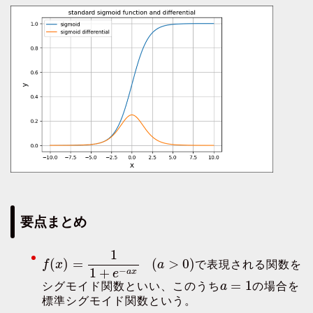
要点まとめ
1
(
)
=
(
>
0
)
f
x
a
で表現される関数を
1
+
−
a
x
e
=
1
シグモイド関数といい、このうち
a
の場合を
標準シグモイド関数という。