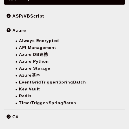
ASP/VBScript
Azure
Always Encrypted
API Management
Azure DB連携
Azure Python
Azure Storage
Azure基本
EventGridTrigger/SpringBatch
Key Vault
Redis
TimerTrigger/SpringBatch
C#