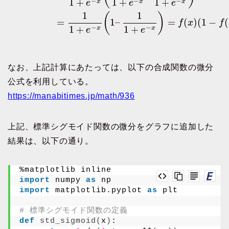
1
+
1
+
1
+
−
−
−
x
x
x
e
e
e
1
1
(
)
=
1
–
=
(
)
(
1
−
(
f
x
f
1
+
1
+
−
−
x
x
e
e
なお、上記計算にあたっては、以下の合成関数の微分
公式を利用している。
https://manabitimes.jp/math/936
上記、標準シグモイド関数の微分をグラフに追加した
結果は、以下の通り。
%matplotlib inline
import
 numpy 
as
 np
import
 matplotlib.pyplot 
as
 plt
# 標準シグモイド関数の定義
def
std_sigmoid
(
x
)
: