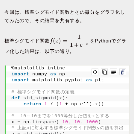
今回は、標準シグモイド関数とその微分をグラフ化し
てみたので、その結果を共有する。
1
(
)
=
標準シグモイド関数
f
x
をPythonでグラ
1
+
−
x
e
フ化した結果は、以下の通り。
%matplotlib inline
import
 numpy 
as
 np
import
 matplotlib.pyplot 
as
 plt
# 標準シグモイド関数の定義
def
std_sigmoid
(
x
)
:
return
1
 / 
(
1
 + np.e**
(
-x
))
# -10～10までを1000等分した値をxとする
x = np.
linspace
(
-10
, 
10
, 
1000
)
# 上記xに対応する標準シグモイド関数yの値を算出