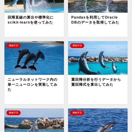
回帰直線の算出や標準化に
Pandasを利用してOracle
scikit-learnを使ってみた
DBのデータを取得してみた
機械学習
機械学習
ニューラルネットワーク内の
重回帰分析を行うデータから
単一ニューロンを実装してみ
重回帰式を算出してみた
た
機械学習
機械学習