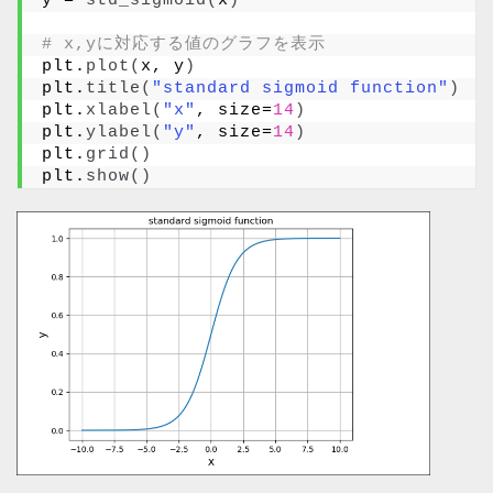
y = 
std_sigmoid
(
x
)
# x,yに対応する値のグラフを表示
plt.
plot
(
x, y
)
plt.
title
(
"standard sigmoid function"
)
plt.
xlabel
(
"x"
, size=
14
)
plt.
ylabel
(
"y"
, size=
14
)
plt.
grid
()
plt.
show
()