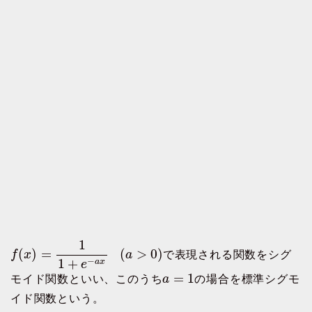
1
(
)
=
(
>
0
)
f
x
a
で表現される関数をシグ
1
+
−
a
x
e
=
1
モイド関数といい、このうち
a
の場合を標準シグモ
イド関数という。