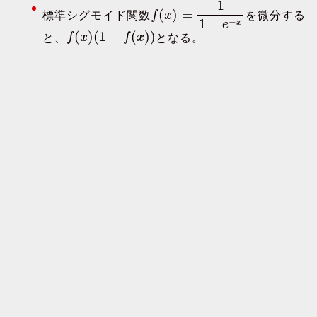
1
(
)
=
標準シグモイド関数
f
x
を微分する
1
+
−
x
e
(
)
(
1
−
(
)
)
と、
f
x
f
x
となる。