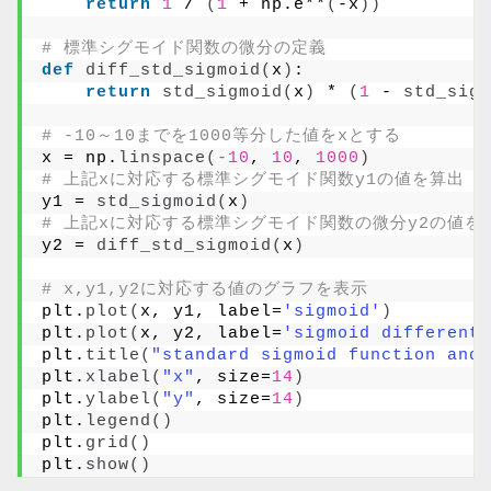
return
1
 / 
(
1
 + np.e**
(
-x
))
# 標準シグモイド関数の微分の定義
def
diff_std_sigmoid
(
x
)
:
return
std_sigmoid
(
x
)
 * 
(
1
 - 
std_sigm
# -10～10までを1000等分した値をxとする
x = np.
linspace
(
-10
, 
10
, 
1000
)
# 上記xに対応する標準シグモイド関数y1の値を算出
y1 = 
std_sigmoid
(
x
)
# 上記xに対応する標準シグモイド関数の微分y2の値を
y2 = 
diff_std_sigmoid
(
x
)
# x,y1,y2に対応する値のグラフを表示
plt.
plot
(
x, y1, label=
'sigmoid'
)
plt.
plot
(
x, y2, label=
'sigmoid differenti
plt.
title
(
"standard sigmoid function and 
plt.
xlabel
(
"x"
, size=
14
)
plt.
ylabel
(
"y"
, size=
14
)
plt.
legend
()
plt.
grid
()
plt.
show
()