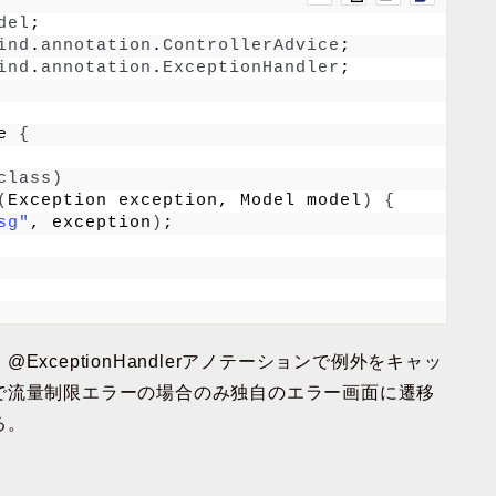
del
;
ind
.
annotation
.
ControllerAdvice
;
ind
.
annotation
.
ExceptionHandler
;
e 
{
class
)
(
Exception exception, Model model
)
{
sg"
, exception
)
;
ceptionHandlerアノテーションで例外をキャッ
で流量制限エラーの場合のみ独自のエラー画面に遷移
る。