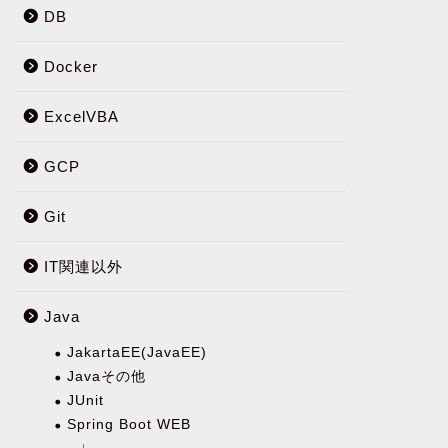
DB
Docker
ExcelVBA
GCP
Git
IT関連以外
Java
JakartaEE(JavaEE)
Javaその他
JUnit
Spring Boot WEB