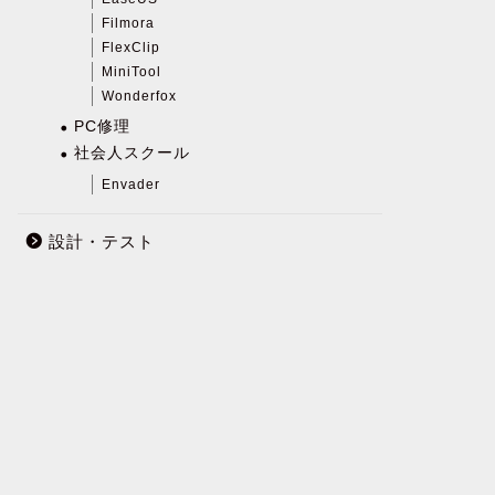
Filmora
FlexClip
MiniTool
Wonderfox
PC修理
社会人スクール
Envader
設計・テスト