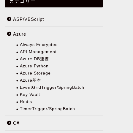
カテゴリー
ASP/VBScript
Azure
Always Encrypted
API Management
Azure DB連携
Azure Python
Azure Storage
Azure基本
EventGridTrigger/SpringBatch
Key Vault
Redis
TimerTrigger/SpringBatch
C#