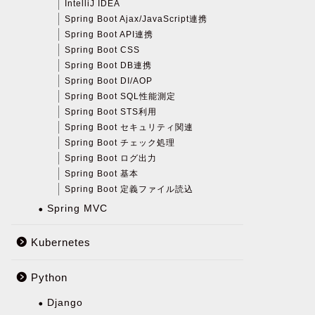
IntelliJ IDEA
Spring Boot Ajax/JavaScript連携
Spring Boot API連携
Spring Boot CSS
Spring Boot DB連携
Spring Boot DI/AOP
Spring Boot SQL性能測定
Spring Boot STS利用
Spring Boot セキュリティ関連
Spring Boot チェック処理
Spring Boot ログ出力
Spring Boot 基本
Spring Boot 定義ファイル読込
Spring MVC
Kubernetes
Python
Django