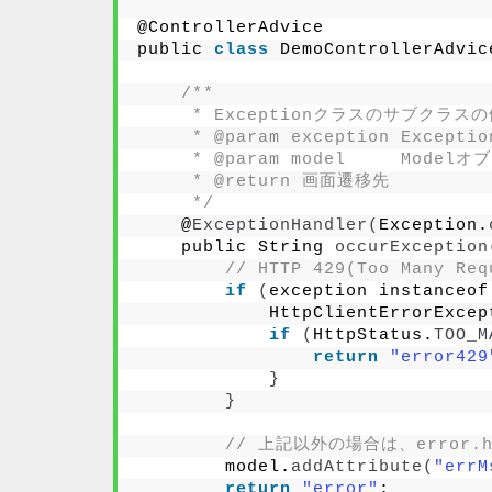
@ControllerAdvice
public 
class
 DemoControllerAdvic
/**
     * Exceptionクラスのサブクラ
     * @param exception Exc
     * @param model     Model
     * @return 画面遷移先
     */
    @
ExceptionHandler
(
Exception.
    public String 
occurException
// HTTP 429(Too Many
if
(
exception instanceof
            HttpClientErrorExcep
if
(
HttpStatus.
TOO_M
return
"error429
}
}
// 上記以外の場合は、error
        model.
addAttribute
(
"errM
return
"error"
;