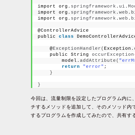
import org.
springframework
.
ui
.
Mo
import org.
springframework
.
web
.
b
import org.
springframework
.
web
.
b
@ControllerAdvice
public 
class
 DemoControllerAdvic
    @
ExceptionHandler
(
Exception.
    public String 
occurException
        model.
addAttribute
(
"errM
return
"error"
;
}
}
今回は、流量制限を設定したプログラム内に、@Ex
チするメソッドを追加して、そのメソッド内
するプログラムを作成してみたので、共有す