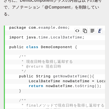
さらに、DemoComponentクラスの内容は以下の通り
で、アノテーション「@Component」を削除してい
る。
package com.
example
.
demo
;
import java.
time
.
LocalDateTime
;
public 
class
 DemoComponent 
{
/**
     * 現在日時を取得し返却する
     * @return 現在日時
     */
    public String 
getNowDateTime
(){
        LocalDateTime nowDateTime = Local
return
 nowDateTime.
toString
()
;
}
/**
     * finalメソッドで現在日時を取得し返却する