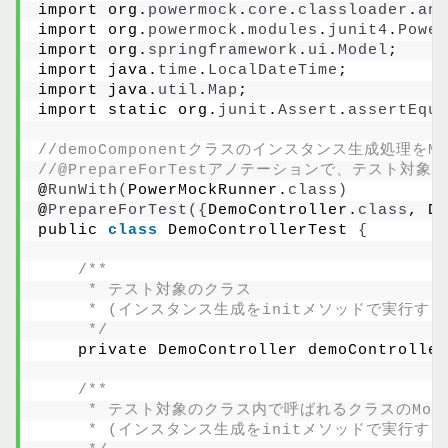
import org.
powermock
.
core
.
classloader
.
ann
import org.
powermock
.
modules
.
junit4
.
Power
import org.
springframework
.
ui
.
Model
;
import java.
time
.
LocalDateTime
;
import java.
util
.
Map
;
import static org.
junit
.
Assert
.
assertEqua
//demoComponentクラスのインスタンス生成処理をM
//@PrepareForTestアノテーションで、テスト対象
@
RunWith
(
PowerMockRunner.
class
)
@
PrepareForTest
({
DemoController.
class
, De
public 
class
 DemoControllerTest 
{
/**
     * テスト対象のクラス
     * (インスタンス生成をinitメソッドで実行
     */
    private DemoController demoController
/**
     * テスト対象のクラス内で呼ばれるクラスのMo
     * (インスタンス生成をinitメソッドで実行