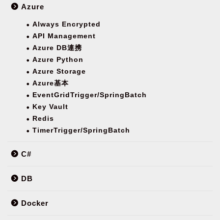
Azure
Always Encrypted
API Management
Azure DB連携
Azure Python
Azure Storage
Azure基本
EventGridTrigger/SpringBatch
Key Vault
Redis
TimerTrigger/SpringBatch
C#
DB
Docker