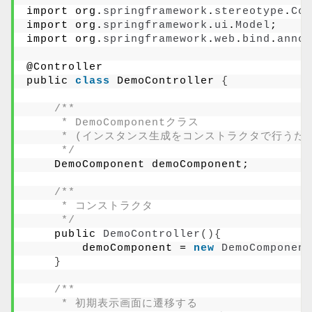
import org.
springframework
.
stereotype
.
Con
import org.
springframework
.
ui
.
Model
;
import org.
springframework
.
web
.
bind
.
annot
@Controller
public 
class
 DemoController 
{
/**
     * DemoComponentクラス
     * (インスタンス生成をコンストラクタで行う
     */
    DemoComponent demoComponent;
/**
     * コンストラクタ
     */
    public 
DemoController
(){
        demoComponent = 
new
DemoComponent
}
/**
     * 初期表示画面に遷移する