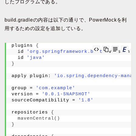
したプログラムである。
build.gradleの内容は以下の通りで、PowerMockを利
用するための設定を追加している。
plugins 
{
  id 
'org.springframework.boot'
 version 
'
  id 
'java'
}
apply plugin: 
'io.spring.dependency-manag
group = 
'com.example'
version = 
'0.0.1-SNAPSHOT'
sourceCompatibility = 
'1.8'
repositories 
{
mavenCentral
()
}