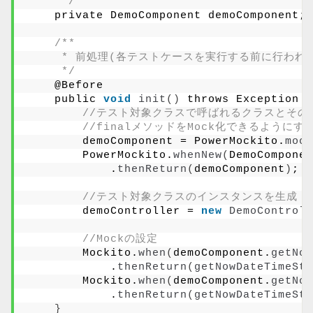
     */
    private DemoComponent demoComponent;
/**
     * 前処理(各テストケースを実行する前に行われ
     */
    @Before
    public 
void
init
()
 throws Exception 
{
//テスト対象クラスで呼ばれるクラスとその
//finalメソッドをMock化できるようにす
        demoComponent = PowerMockito.
mock
        PowerMockito.
whenNew
(
DemoComponen
            .
thenReturn
(
demoComponent
)
;
//テスト対象クラスのインスタンスを生成
        demoController = 
new
DemoControll
//Mockの設定
        Mockito.
when
(
demoComponent.
getNow
            .
thenReturn
(
getNowDateTimeStr
        Mockito.
when
(
demoComponent.
getNow
            .
thenReturn
(
getNowDateTimeStr
}