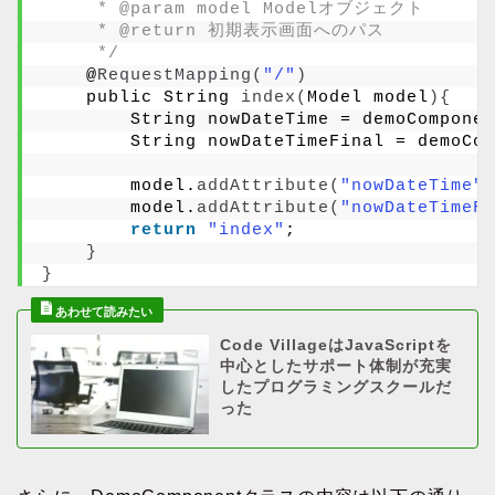
     * @param model Modelオブジェクト
     * @return 初期表示画面へのパス
     */
    @
RequestMapping
(
"/"
)
    public String 
index
(
Model model
){
        String nowDateTime = demoComponen
        String nowDateTimeFinal = demoCom
        model.
addAttribute
(
"nowDateTime"
,
        model.
addAttribute
(
"nowDateTimeFi
return
"index"
;
}
}
Code VillageはJavaScriptを
中心としたサポート体制が充実
したプログラミングスクールだ
った