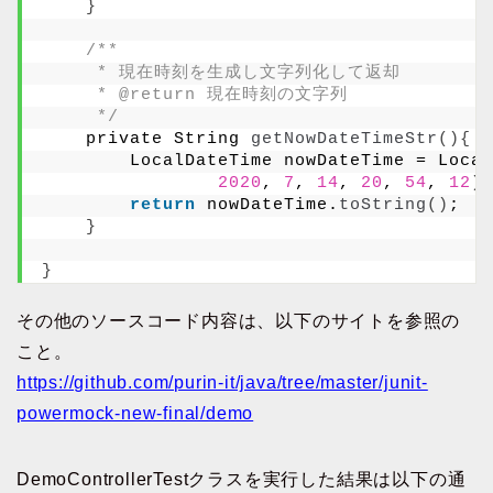
}
/**
     * 現在時刻を生成し文字列化して返却
     * @return 現在時刻の文字列
     */
    private String 
getNowDateTimeStr
(){
        LocalDateTime nowDateTime = Local
2020
, 
7
, 
14
, 
20
, 
54
, 
12
)
;
return
 nowDateTime.
toString
()
;
}
}
その他のソースコード内容は、以下のサイトを参照の
こと。
https://github.com/purin-it/java/tree/master/junit-
powermock-new-final/demo
DemoControllerTestクラスを実行した結果は以下の通