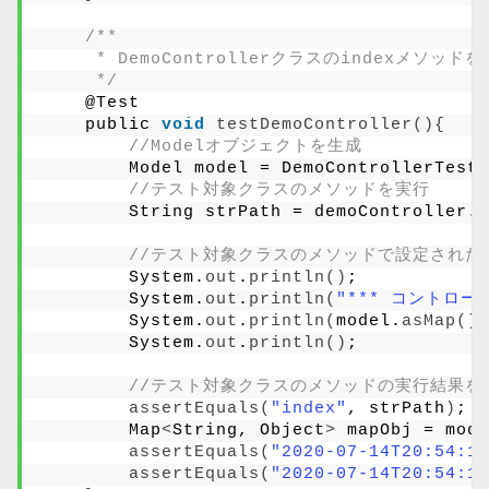
/**
     * DemoControllerクラスのindexメソッド
     */
    @Test
    public 
void
testDemoController
(){
//Modelオブジェクトを生成
        Model model = DemoControllerTestU
//テスト対象クラスのメソッドを実行
        String strPath = demoController.
i
//テスト対象クラスのメソッドで設定された
        System.
out
.
println
()
;
        System.
out
.
println
(
"*** コントロー
        System.
out
.
println
(
model.
asMap
())
        System.
out
.
println
()
;
//テスト対象クラスのメソッドの実行結果を
assertEquals
(
"index"
, strPath
)
;
        Map
<
String, Object
>
 mapObj = mode
assertEquals
(
"2020-07-14T20:54:12
assertEquals
(
"2020-07-14T20:54:12