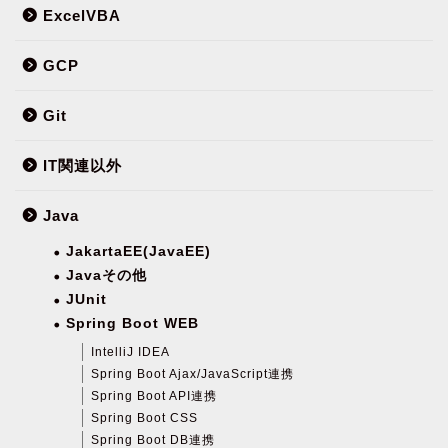
ExcelVBA
GCP
Git
IT関連以外
Java
JakartaEE(JavaEE)
Javaその他
JUnit
Spring Boot WEB
IntelliJ IDEA
Spring Boot Ajax/JavaScript連携
Spring Boot API連携
Spring Boot CSS
Spring Boot DB連携