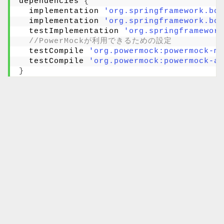
dependencies 
{
  implementation 
'org.springframework.boo
  implementation 
'org.springframework.boo
  testImplementation 
'org.springframework
//PowerMockが利用できるための設定
  testCompile 
'org.powermock:powermock-mo
  testCompile 
'org.powermock:powermock-a
}