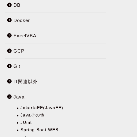
DB
Docker
ExcelVBA
GCP
Git
IT関連以外
Java
JakartaEE(JavaEE)
Javaその他
JUnit
Spring Boot WEB