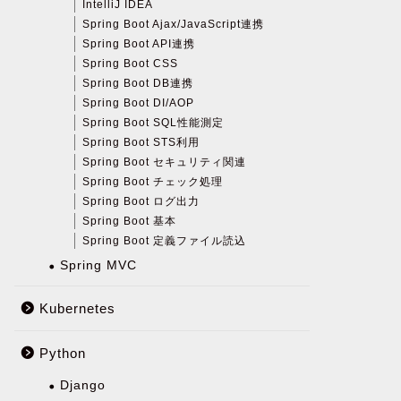
IntelliJ IDEA
Spring Boot Ajax/JavaScript連携
Spring Boot API連携
Spring Boot CSS
Spring Boot DB連携
Spring Boot DI/AOP
Spring Boot SQL性能測定
Spring Boot STS利用
Spring Boot セキュリティ関連
Spring Boot チェック処理
Spring Boot ログ出力
Spring Boot 基本
Spring Boot 定義ファイル読込
Spring MVC
Kubernetes
Python
Django