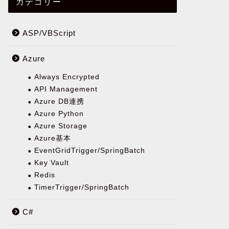
カテゴリー
ASP/VBScript
Azure
Always Encrypted
API Management
Azure DB連携
Azure Python
Azure Storage
Azure基本
EventGridTrigger/SpringBatch
Key Vault
Redis
TimerTrigger/SpringBatch
C#