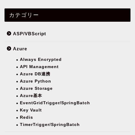
カテゴリー
ASP/VBScript
Azure
Always Encrypted
API Management
Azure DB連携
Azure Python
Azure Storage
Azure基本
EventGridTrigger/SpringBatch
Key Vault
Redis
TimerTrigger/SpringBatch