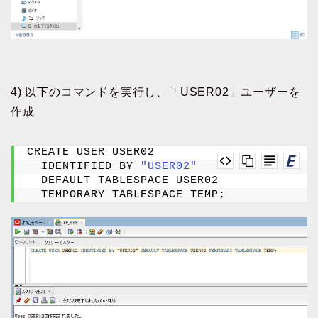
4) 以下のコマンドを実行し、「USER02」ユーザーを
作成
CREATE USER USER02 
  IDENTIFIED BY 
"USER02"
  DEFAULT TABLESPACE USER02 
  TEMPORARY TABLESPACE TEMP;