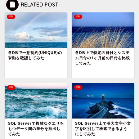
RELATED POST
DB
DB
各DBで一意制約(UNIQUE)の
各DB上で特定の日付とシステ
挙動を確認してみた
ム日付の1ヶ月前の日付を比較
してみた
DB
DB
SQL Serverで複雑なクエリを
SQL Server上で英大文字小文
もつデータ間の差分を抽出し
字を区別して検索できるよう
てみた
にしてみた