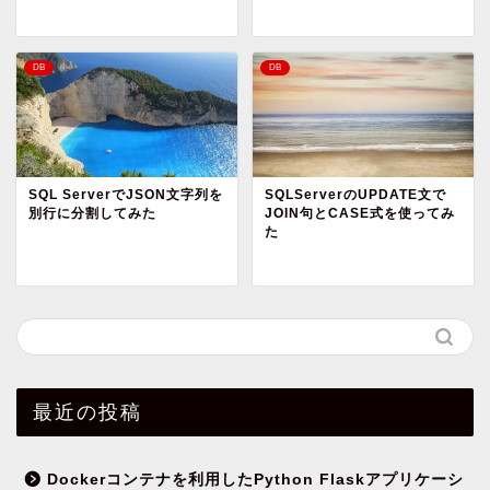
DB
DB
SQL ServerでJSON文字列を
SQLServerのUPDATE文で
別行に分割してみた
JOIN句とCASE式を使ってみ
た
最近の投稿
Dockerコンテナを利用したPython Flaskアプリケーシ