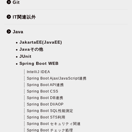
Git
IT関連以外
Java
JakartaEE(JavaEE)
Javaその他
JUnit
Spring Boot WEB
IntelliJ IDEA
Spring Boot Ajax/JavaScript連携
Spring Boot API連携
Spring Boot CSS
Spring Boot DB連携
Spring Boot DI/AOP
Spring Boot SQL性能測定
Spring Boot STS利用
Spring Boot セキュリティ関連
Spring Boot チェック処理