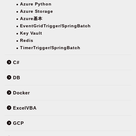
Azure Python
Azure Storage
Azure基本
EventGridTrigger/SpringBatch
Key Vault
Redis
TimerTrigger/SpringBatch
C#
DB
Docker
ExcelVBA
GCP