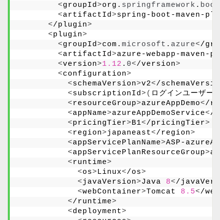
<
groupId
>
org.
springframework
.
boot
<
artifactId
>
spring-boot-maven-plu
<
/plugin
>
<
plugin
>
<
groupId
>
com.
microsoft
.
azure
<
/gro
<
artifactId
>
azure-webapp-maven-pl
<
version
>
1.12
.
0
<
/version
>
<
configuration
>
<
schemaVersion
>
v2
<
/schemaVersio
<
subscriptionId
>(
ログインユーザーの
<
resourceGroup
>
azureAppDemo
<
/re
<
appName
>
azureAppDemoService
<
/a
<
pricingTier
>
B1
<
/pricingTier
>
<
region
>
japaneast
<
/region
>
<
appServicePlanName
>
ASP-azureAp
<
appServicePlanResourceGroup
>
az
<
runtime
>
<
os
>
Linux
<
/os
>
<
javaVersion
>
Java 
8
<
/javaVers
<
webContainer
>
Tomcat 
8.5
<
/web
<
/runtime
>
<
deployment
>