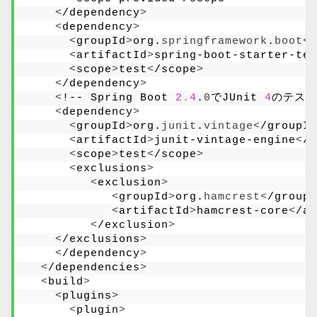
<
/dependency
>
<
dependency
>
<
groupId
>
org.
springframework
.
boot
<
/
<
artifactId
>
spring-boot-starter-tes
<
scope
>
test
<
/scope
>
<
/dependency
>
<
!-- Spring Boot 
2.4
.
0
でJUnit 
4
のテスト
<
dependency
>
<
groupId
>
org.
junit
.
vintage
<
/groupId
<
artifactId
>
junit-vintage-engine
<
/a
<
scope
>
test
<
/scope
>
<
exclusions
>
<
exclusion
>
<
groupId
>
org.
hamcrest
<
/groupI
<
artifactId
>
hamcrest-core
<
/ar
<
/exclusion
>
<
/exclusions
>
<
/dependency
>
<
/dependencies
>
<
build
>
<
plugins
>
<
plugin
>