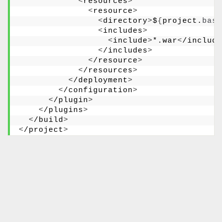
<
resources
>
<
resource
>
<
directory
>
$
{
project.
base
<
includes
>
<
include
>
*.war
<
/include
<
/includes
>
<
/resource
>
<
/resources
>
<
/deployment
>
<
/configuration
>
<
/plugin
>
<
/plugins
>
<
/build
>
<
/project
>