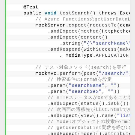
    @Test
    public 
void
testSearch
()
 throws Excep
// Azure FunctionsのgetUserDa
        mockServer.
expect
(
requestTo
(
demoA
            .
andExpect
(
method
(
HttpMethod.
            .
andExpect
(
content
()
                .
string
(
"{\"searchName\":
            .
andRespond
(
withSuccess
(
makeG
                , MediaType.
APPLICATION_J
// テスト対象メソッド(search)を実行
        mockMvc.
perform
(
post
(
"/search/"
)
// 検索条件のForm値を設定
            .
param
(
"searchName"
, 
""
)
            .
param
(
"searchSex"
, 
""
))
// HTTPステータスがOKであることを
            .
andExpect
(
status
()
.
isOk
())
// 次画面の遷移先がlist.htmlで
            .
andExpect
(
view
()
.
name
(
"list"
// Modelオブジェクトの検索Formに
// getUserDataList関数を
            .
andExpect
(
model
()
.
attribute
(