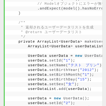
// Modelオブジェクトにエラーが無
            .
andExpect
(
model
()
.
hasNoError
}
/**
     * 返却されるユーザーデータリストを生成
     * @return ユーザーデータリスト
     */
    private ArrayList
<
UserData
>
makeUserD
        ArrayList
<
UserData
>
 userDataList 
        UserData userData = 
new
UserData
(
        userData.
setId
(
"1"
)
;
        userData.
setName
(
"テスト　プリン"
)
;
        userData.
setBirthYear
(
"2012"
)
;
        userData.
setBirthMonth
(
"1"
)
;
        userData.
setBirthDay
(
"15"
)
;
        userData.
setSex
(
"女"
)
;
        userDataList.
add
(
userData
)
;
        userData = 
new
UserData
()
;
        userData.
setId
(
"2"
)
;