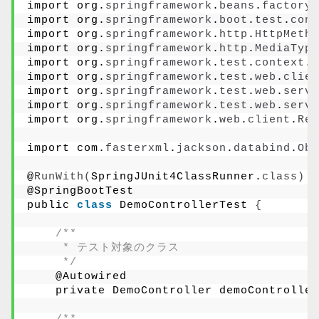
import org.
springframework
.
beans
.
factory
.
import org.
springframework
.
boot
.
test
.
cont
import org.
springframework
.
http
.
HttpMetho
import org.
springframework
.
http
.
MediaType
import org.
springframework
.
test
.
context
.
j
import org.
springframework
.
test
.
web
.
clien
import org.
springframework
.
test
.
web
.
servl
import org.
springframework
.
test
.
web
.
servl
import org.
springframework
.
web
.
client
.
Res
import com.
fasterxml
.
jackson
.
databind
.
Obj
@
RunWith
(
SpringJUnit4ClassRunner.
class
)
@SpringBootTest
public 
class
 DemoControllerTest 
{
/**
     * テスト対象のクラス
     */
    @Autowired
    private DemoController demoController