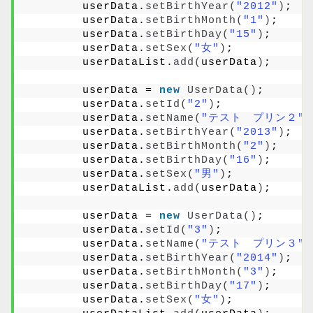
        userData.
setBirthYear
(
"2012"
)
;
        userData.
setBirthMonth
(
"1"
)
;
        userData.
setBirthDay
(
"15"
)
;
        userData.
setSex
(
"女"
)
;
        userDataList.
add
(
userData
)
;
        userData = 
new
UserData
()
;
        userData.
setId
(
"2"
)
;
        userData.
setName
(
"テスト　プリン２"
)
        userData.
setBirthYear
(
"2013"
)
;
        userData.
setBirthMonth
(
"2"
)
;
        userData.
setBirthDay
(
"16"
)
;
        userData.
setSex
(
"男"
)
;
        userDataList.
add
(
userData
)
;
        userData = 
new
UserData
()
;
        userData.
setId
(
"3"
)
;
        userData.
setName
(
"テスト　プリン３"
)
        userData.
setBirthYear
(
"2014"
)
;
        userData.
setBirthMonth
(
"3"
)
;
        userData.
setBirthDay
(
"17"
)
;
        userData.
setSex
(
"女"
)
;