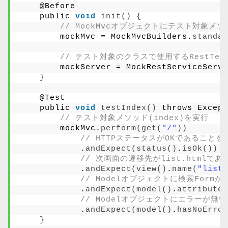
    @Before
    public 
void
init
()
{
// MockMvcオブジェクトにテスト対象メ
        mockMvc = MockMvcBuilders.
standal
// テスト対象のクラスで使用するRestTe
        mockServer = MockRestServiceServe
}
    @Test
    public 
void
testIndex
()
 throws Except
// テスト対象メソッド(index)を実行
        mockMvc.
perform
(
get
(
"/"
))
// HTTPステータスがOKであることを
            .
andExpect
(
status
()
.
isOk
())
// 次画面の遷移先がlist.htmlで
            .
andExpect
(
view
()
.
name
(
"list"
// Modelオブジェクトに検索For
            .
andExpect
(
model
()
.
attribute
(
// Modelオブジェクトにエラーが無
            .
andExpect
(
model
()
.
hasNoError
}