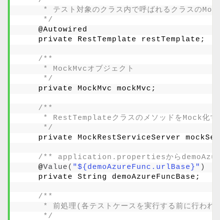
/**
     * テスト対象のクラス内で呼ばれるクラスのMo
     */
    @Autowired
    private RestTemplate restTemplate;
/**
     * MockMvcオブジェクト
     */
    private MockMvc mockMvc;
/**
     * RestTemplateクラスのメソッドをMock
     */
    private MockRestServiceServer mockSer
/** application.propertiesからdemoAz
    @
Value
(
"${demoAzureFunc.urlBase}"
)
    private String demoAzureFuncBase;
/**
     * 前処理(各テストケースを実行する前に行われ
     */