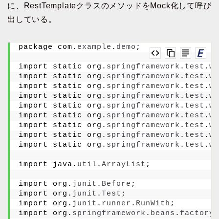
に、RestTemplateクラスのメソッドをMock化して呼び
出している。
package com.
example
.
demo
;
import static org.
springframework
.
test
.
we
import static org.
springframework
.
test
.
we
import static org.
springframework
.
test
.
we
import static org.
springframework
.
test
.
we
import static org.
springframework
.
test
.
we
import static org.
springframework
.
test
.
we
import static org.
springframework
.
test
.
we
import static org.
springframework
.
test
.
we
import static org.
springframework
.
test
.
we
import java.
util
.
ArrayList
;
import org.
junit
.
Before
;
import org.
junit
.
Test
;
import org.
junit
.
runner
.
RunWith
;
import org.
springframework
.
beans
.
factory
.