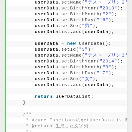
        userData.
setName
(
"テスト　プリン２"
)
        userData.
setBirthYear
(
"2013"
)
;
        userData.
setBirthMonth
(
"2"
)
;
        userData.
setBirthDay
(
"16"
)
;
        userData.
setSex
(
"男"
)
;
        userDataList.
add
(
userData
)
;
        userData = 
new
UserData
()
;
        userData.
setId
(
"3"
)
;
        userData.
setName
(
"テスト　プリン３"
)
        userData.
setBirthYear
(
"2014"
)
;
        userData.
setBirthMonth
(
"3"
)
;
        userData.
setBirthDay
(
"17"
)
;
        userData.
setSex
(
"女"
)
;
        userDataList.
add
(
userData
)
;
return
 userDataList;
}
/**
     * Azure FunctionsのgetUserDat
     * @return 生成した文字列