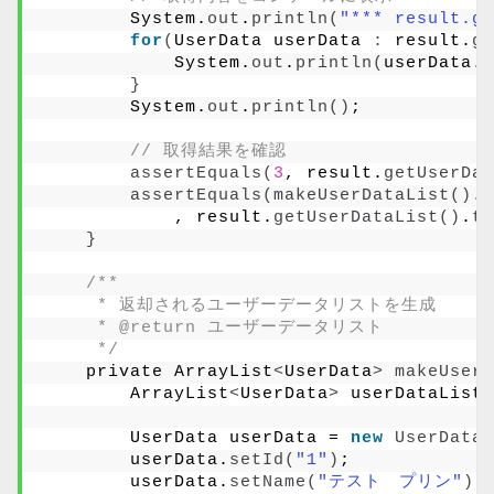
        System.
out
.
println
(
"*** result.g
for
(
UserData userData 
:
 result.
ge
            System.
out
.
println
(
userData.
t
}
        System.
out
.
println
()
;
// 取得結果を確認
assertEquals
(
3
, result.
getUserDat
assertEquals
(
makeUserDataList
()
.
t
            , result.
getUserDataList
()
.
to
}
/**
     * 返却されるユーザーデータリストを生成
     * @return ユーザーデータリスト
     */
    private ArrayList
<
UserData
>
makeUserD
        ArrayList
<
UserData
>
 userDataList 
        UserData userData = 
new
UserData
(
        userData.
setId
(
"1"
)
;
        userData.
setName
(
"テスト　プリン"
)
;