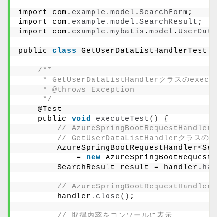
import com.
example
.
model
.
SearchForm
;
import com.
example
.
model
.
SearchResult
;
import com.
example
.
mybatis
.
model
.
UserData
public 
class
 GetUserDataListHandlerTest 
{
/**
     * GetUserDataListHandlerクラスのe
     * @throws Exception
     */
    @Test
    public 
void
executeTest
()
{
// AzureSpringBootRequestHa
// GetUserDataListHandlerクラス
        AzureSpringBootRequestHandler
<
Sea
            = 
new
 AzureSpringBootRequestH
        SearchResult result = handler.
han
// AzureSpringBootRequestHa
        handler.
close
()
;
// 取得内容をコンソールに表示