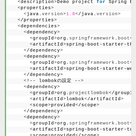
<
description
>
Demo project 
for
 Spring Bo
<
properties
>
<
java.
version
>
1.8
<
/java.
version
>
<
/properties
>
<
dependencies
>
<
dependency
>
<
groupId
>
org.
springframework
.
boot
<
/
<
artifactId
>
spring-boot-starter-thy
<
/dependency
>
<
dependency
>
<
groupId
>
org.
springframework
.
boot
<
/
<
artifactId
>
spring-boot-starter-web
<
/dependency
>
<
!-- lombokの設定 --
>
<
dependency
>
<
groupId
>
org.
projectlombok
<
/groupId
<
artifactId
>
lombok
<
/artifactId
>
<
scope
>
provided
<
/scope
>
<
/dependency
>
<
dependency
>
<
groupId
>
org.
springframework
.
boot
<
/
<
artifactId
>
spring-boot-starter-tom
<
scope
>
provided
<
/scope
>