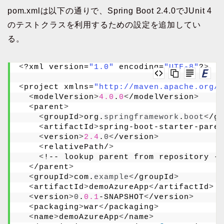
pom.xmlは以下の通りで、Spring Boot 2.4.0でJUnit 4
のテストクラスを利用するための設定を追加してい
る。
<
?xml version=
"1.0"
 encoding=
"UTF-8"
?
>
<
project xmlns=
"http://maven.apache.org/P
<
modelVersion
>
4.0
.
0
<
/modelVersion
>
<
parent
>
<
groupId
>
org.
springframework
.
boot
<
/gr
<
artifactId
>
spring-boot-starter-paren
<
version
>
2.4
.
0
<
/version
>
<
relativePath/
>
<
!-- lookup parent from repository --
<
/parent
>
<
groupId
>
com.
example
<
/groupId
>
<
artifactId
>
demoAzureApp
<
/artifactId
>
<
version
>
0
.
0.1
-SNAPSHOT
<
/version
>
<
packaging
>
war
<
/packaging
>
<
name
>
demoAzureApp
<
/name
>