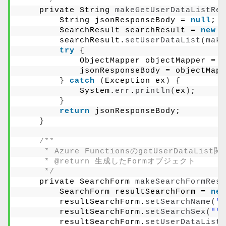
     */
    private String 
makeGetUserDataListRes
        String jsonResponseBody = 
null
;
        SearchResult searchResult = 
new
S
        searchResult.
setUserDataList
(
make
try
{
            ObjectMapper objectMapper = 
n
            jsonResponseBody = objectMapp
}
catch
(
Exception ex
)
{
            System.
err
.
println
(
ex
)
; 
}
return
 jsonResponseBody;
}
/**
     * Azure FunctionsのgetUserDat
     * @return 生成したFormオブジェクト
     */
    private SearchForm 
makeSearchFormRes
(
        SearchForm resultSearchForm = 
new
        resultSearchForm.
setSearchName
(
""
        resultSearchForm.
setSearchSex
(
""
)
        resultSearchForm.
setUserDataList
(