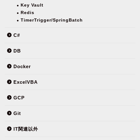
Key Vault
Redis
TimerTrigger/SpringBatch
C#
DB
Docker
ExcelVBA
GCP
Git
IT関連以外