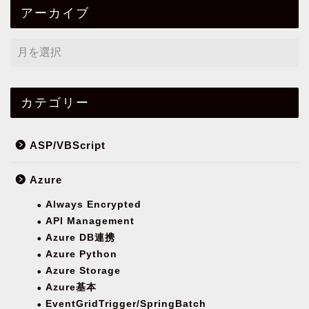
アーカイブ
カテゴリー
ASP/VBScript
Azure
Always Encrypted
API Management
Azure DB連携
Azure Python
Azure Storage
Azure基本
EventGridTrigger/SpringBatch