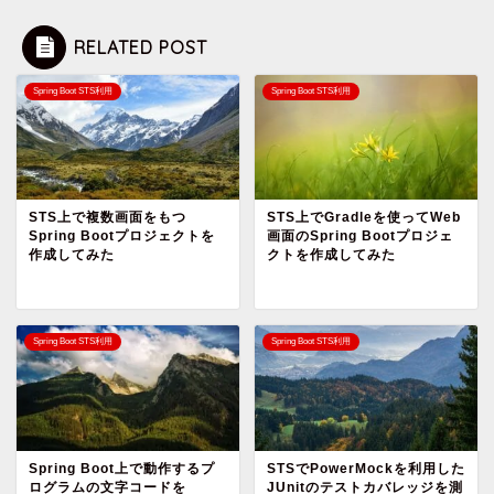
RELATED POST
Spring Boot STS利用
Spring Boot STS利用
STS上で複数画面をもつ
STS上でGradleを使ってWeb
Spring Bootプロジェクトを
画面のSpring Bootプロジェ
作成してみた
クトを作成してみた
Spring Boot STS利用
Spring Boot STS利用
Spring Boot上で動作するプ
STSでPowerMockを利用した
ログラムの文字コードを
JUnitのテストカバレッジを測