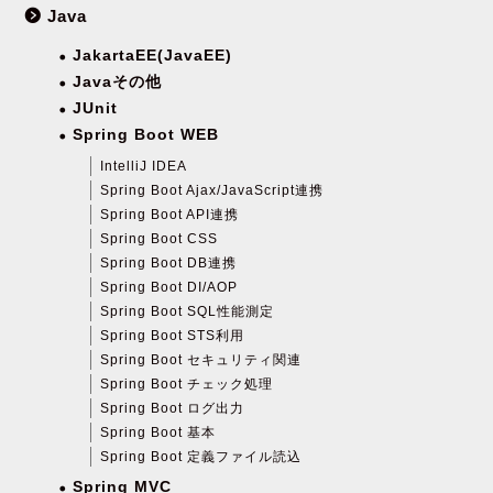
Java
JakartaEE(JavaEE)
Javaその他
JUnit
Spring Boot WEB
IntelliJ IDEA
Spring Boot Ajax/JavaScript連携
Spring Boot API連携
Spring Boot CSS
Spring Boot DB連携
Spring Boot DI/AOP
Spring Boot SQL性能測定
Spring Boot STS利用
Spring Boot セキュリティ関連
Spring Boot チェック処理
Spring Boot ログ出力
Spring Boot 基本
Spring Boot 定義ファイル読込
Spring MVC