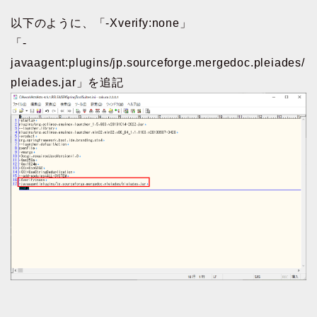
以下のように、「-Xverify:none」
「-
javaagent:plugins/jp.sourceforge.mergedoc.pleiades/
pleiades.jar」を追記