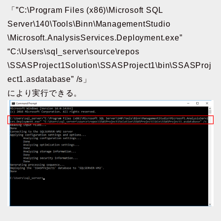
「”C:\Program Files (x86)\Microsoft SQL
Server\140\Tools\Binn\ManagementStudio
\Microsoft.AnalysisServices.Deployment.exe”
“C:\Users\sql_server\source\repos
\SSASProject1Solution\SSASProject1\bin\SSASProj
ect1.asdatabase” /s」
により実行できる。