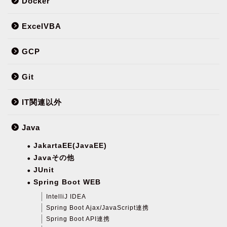
Docker
ExcelVBA
GCP
Git
IT関連以外
Java
JakartaEE(JavaEE)
Javaその他
JUnit
Spring Boot WEB
IntelliJ IDEA
Spring Boot Ajax/JavaScript連携
Spring Boot API連携