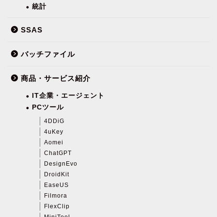
統計
SSAS
バッチファイル
商品・サービス紹介
IT企業・エージェント
PCツール
4DDiG
4uKey
Aomei
ChatGPT
DesignEvo
DroidKit
EaseUS
Filmora
FlexClip
MiniTool