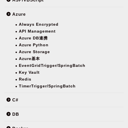
Azure
Always Encrypted
API Management
Azure DB連携
Azure Python
Azure Storage
Azure基本
EventGridTrigger/SpringBatch
Key Vault
Redis
TimerTrigger/SpringBatch
C#
DB