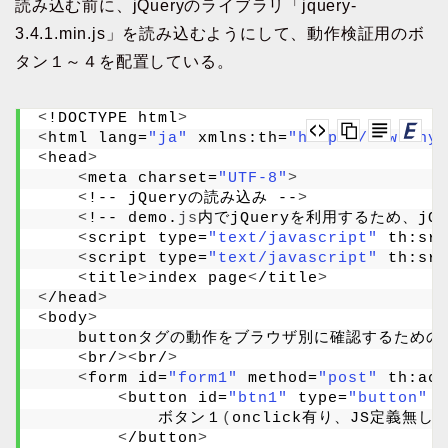
読み込む前に、jQueryのライブラリ「jquery-
3.4.1.min.js」を読み込むようにして、動作検証用のボ
タン１～４を配置している。
<
!DOCTYPE html
>
<
html lang=
"ja"
 xmlns:th=
"http://www.thym
<
head
>
<
meta charset=
"UTF-8"
>
<
!-- jQueryの読み込み --
>
<
!-- demo.
js
内でjQueryを利用するため、jQue
<
script type=
"text/javascript"
 th:src
<
script type=
"text/javascript"
 th:src
<
title
>
index page
<
/title
>
<
/head
>
<
body
>
    buttonタグの動作をブラウザ別に確認するため
<
br/
><
br/
>
<
form id=
"form1"
 method=
"post"
 th:act
<
button id=
"btn1"
 type=
"button"
 o
            ボタン１
(
onclick有り、JS定義無し
)
<
/button
>