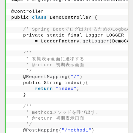
@Controller
public 
class
 DemoController 
{
/* Spring Bootでログ出力するためのLogba
    private static final Logger LOGGER 
        = LoggerFactory.
getLogger
(
DemoCon
/**
     * 初期表示画面に遷移する.
     * @return 初期表示画面
     */
    @
RequestMapping
(
"/"
)
    public String 
index
(){
return
"index"
;
}
/**
     * method1メソッドを呼び出す.
     * @return 初期表示画面
     */
    @
PostMapping
(
"/method1"
)