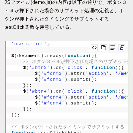
JSファイル(demo.js)の内容は以下の通りで、ボタン３
～４が押下された場合のサブミット処理の定義と、ボ
タンが押下されたタイミングでサブミットする
testClick関数を用意している。
'use strict'
;
$
(
document
)
.
ready
(
function
(){
// ボタン３～４が押下された場合のサブミット処
    $
(
'#btn3'
)
.
on
(
'click'
, 
function
(){
        $
(
'#form3'
)
.
attr
(
'action'
, 
'/meth
        $
(
'#form3'
)
.
submit
()
;
})
;
    $
(
'#btn4'
)
.
on
(
'click'
, 
function
(){
        $
(
'#form4'
)
.
attr
(
'action'
, 
'/meth
        $
(
'#form4'
)
.
submit
()
;
})
;
})
;
// ボタンが押下されたタイミングでサブミットする