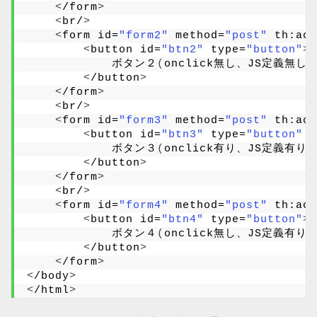
<
/form
>
<
br/
>
<
form id=
"form2"
 method=
"post"
 th:act
<
button id=
"btn2"
 type=
"button"
>
            ボタン２
(
onclick無し、JS定義無し
)
<
/button
>
<
/form
>
<
br/
>
<
form id=
"form3"
 method=
"post"
 th:act
<
button id=
"btn3"
 type=
"button"
 o
            ボタン３
(
onclick有り、JS定義有り
)
<
/button
>
<
/form
>
<
br/
>
<
form id=
"form4"
 method=
"post"
 th:act
<
button id=
"btn4"
 type=
"button"
>
            ボタン４
(
onclick無し、JS定義有り
)
<
/button
>
<
/form
>
<
/body
>
<
/html
>