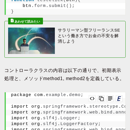
function
testClick
(
btn
){
    btn.
form
.
submit
()
;
}
サラリーマン型フリーランスSE
という働き方でお金の不安を解
消しよう
コントローラクラスの内容は以下の通りで、初期表示
処理と、メソッドmethod1, method2を定義している。
package com.
example
.
demo
;
import org.
springframework
.
stereotype
.
Con
import org.
springframework
.
web
.
bind
.
annot
import org.
slf4j
.
Logger
;
import org.
slf4j
.
LoggerFactory
;
import org.
springframework
.
web
.
bind
.
annot