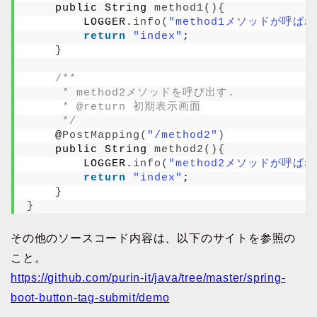
    public String 
method1
(){
        LOGGER.
info
(
"method1メソッドが呼ば
return
"index"
;
}
/**
     * method2メソッドを呼び出す.
     * @return 初期表示画面
     */
    @
PostMapping
(
"/method2"
)
    public String 
method2
(){
        LOGGER.
info
(
"method2メソッドが呼ば
return
"index"
;
}
}
その他のソースコード内容は、以下のサイトを参照の
こと。
https://github.com/purin-it/java/tree/master/spring-
boot-button-tag-submit/demo