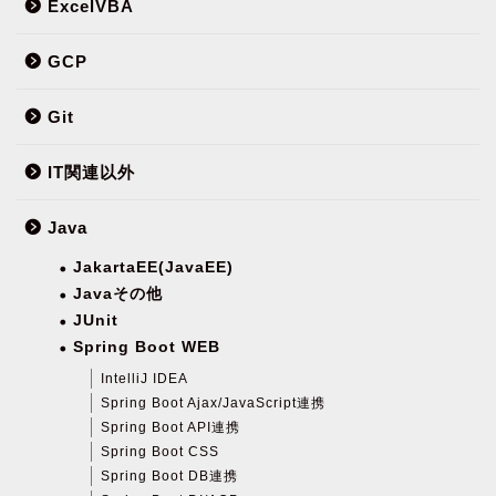
ExcelVBA
GCP
Git
IT関連以外
Java
JakartaEE(JavaEE)
Javaその他
JUnit
Spring Boot WEB
IntelliJ IDEA
Spring Boot Ajax/JavaScript連携
Spring Boot API連携
Spring Boot CSS
Spring Boot DB連携