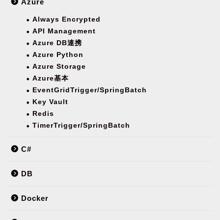
Azure
Always Encrypted
API Management
Azure DB連携
Azure Python
Azure Storage
Azure基本
EventGridTrigger/SpringBatch
Key Vault
Redis
TimerTrigger/SpringBatch
C#
DB
Docker