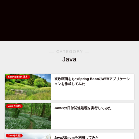
― CATEGORY ―
Java
Spring Boot 基本
複数画面をもつSpring BootのWEBアプリケーシ
ョンを作成してみた
Javaその他
Java8の日付関連処理を実行してみた
Javaその他
JavaのEnumを利用してみた