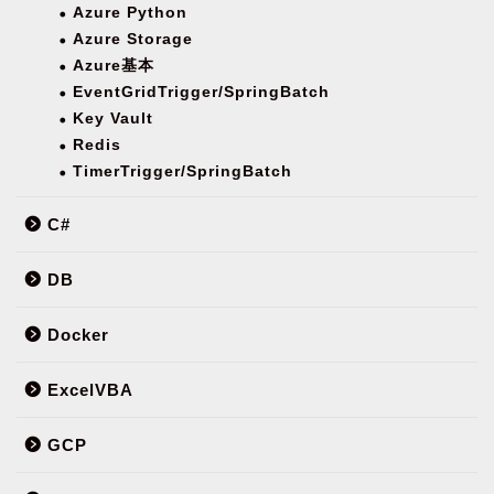
Azure Python
Azure Storage
Azure基本
EventGridTrigger/SpringBatch
Key Vault
Redis
TimerTrigger/SpringBatch
C#
DB
Docker
ExcelVBA
GCP