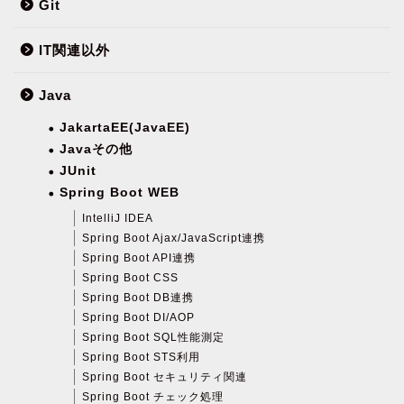
Git
IT関連以外
Java
JakartaEE(JavaEE)
Javaその他
JUnit
Spring Boot WEB
IntelliJ IDEA
Spring Boot Ajax/JavaScript連携
Spring Boot API連携
Spring Boot CSS
Spring Boot DB連携
Spring Boot DI/AOP
Spring Boot SQL性能測定
Spring Boot STS利用
Spring Boot セキュリティ関連
Spring Boot チェック処理