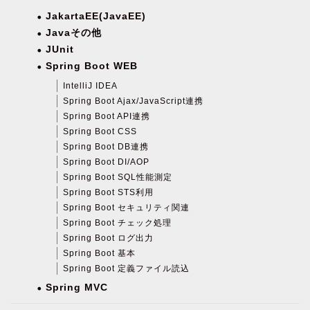
JakartaEE(JavaEE)
Javaその他
JUnit
Spring Boot WEB
IntelliJ IDEA
Spring Boot Ajax/JavaScript連携
Spring Boot API連携
Spring Boot CSS
Spring Boot DB連携
Spring Boot DI/AOP
Spring Boot SQL性能測定
Spring Boot STS利用
Spring Boot セキュリティ関連
Spring Boot チェック処理
Spring Boot ログ出力
Spring Boot 基本
Spring Boot 定義ファイル読込
Spring MVC