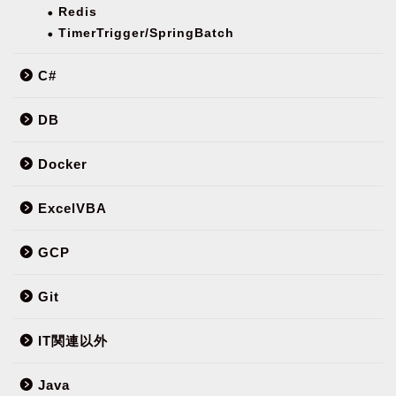
Redis
TimerTrigger/SpringBatch
C#
DB
Docker
ExcelVBA
GCP
Git
IT関連以外
Java