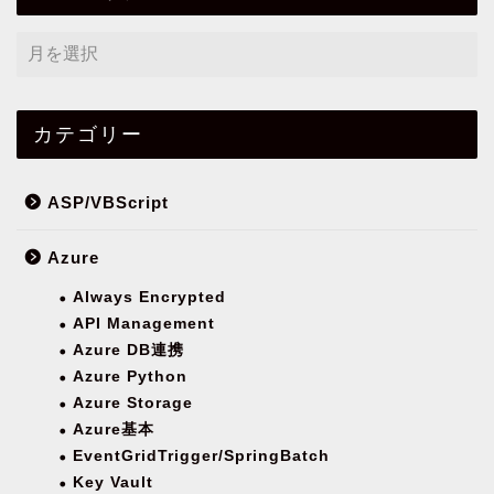
カテゴリー
ASP/VBScript
Azure
Always Encrypted
API Management
Azure DB連携
Azure Python
Azure Storage
Azure基本
EventGridTrigger/SpringBatch
Key Vault