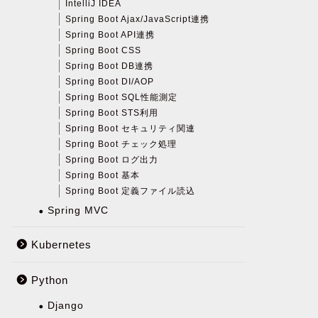
IntelliJ IDEA
Spring Boot Ajax/JavaScript連携
Spring Boot API連携
Spring Boot CSS
Spring Boot DB連携
Spring Boot DI/AOP
Spring Boot SQL性能測定
Spring Boot STS利用
Spring Boot セキュリティ関連
Spring Boot チェック処理
Spring Boot ログ出力
Spring Boot 基本
Spring Boot 定義ファイル読込
Spring MVC
Kubernetes
Python
Django