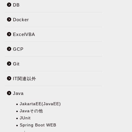
DB
Docker
ExcelVBA
GCP
Git
IT関連以外
Java
JakartaEE(JavaEE)
Javaその他
JUnit
Spring Boot WEB