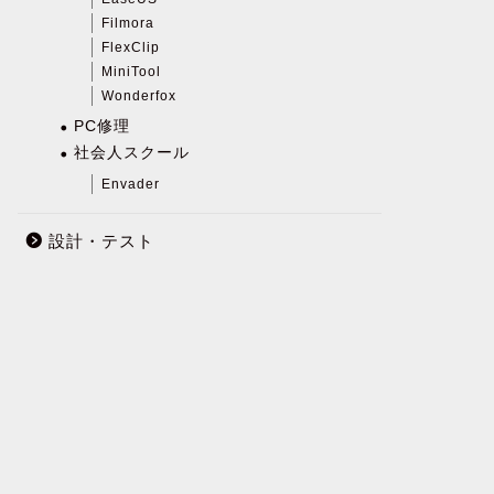
Filmora
FlexClip
MiniTool
Wonderfox
PC修理
社会人スクール
Envader
設計・テスト