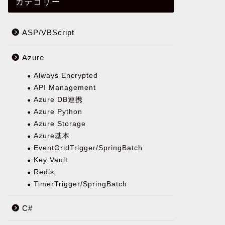
カテゴリー
ASP/VBScript
Azure
Always Encrypted
API Management
Azure DB連携
Azure Python
Azure Storage
Azure基本
EventGridTrigger/SpringBatch
Key Vault
Redis
TimerTrigger/SpringBatch
C#