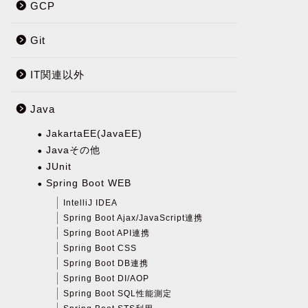
GCP
Git
IT関連以外
Java
JakartaEE(JavaEE)
Javaその他
JUnit
Spring Boot WEB
IntelliJ IDEA
Spring Boot Ajax/JavaScript連携
Spring Boot API連携
Spring Boot CSS
Spring Boot DB連携
Spring Boot DI/AOP
Spring Boot SQL性能測定