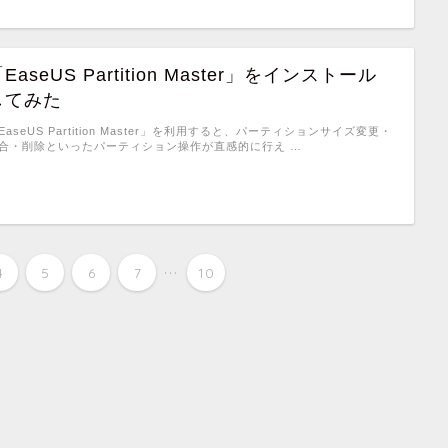
EaseUS Partition Master」をインストール
してみた
EaseUS Partition Master」を利用すると、パーティションサイズ変更・
合・削除といったパーティション操作が直感的に行え …
...
4
5
6
7
10