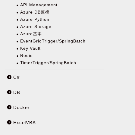
API Management
Azure DB連携
Azure Python
Azure Storage
Azure基本
EventGridTrigger/SpringBatch
Key Vault
Redis
TimerTrigger/SpringBatch
C#
DB
Docker
ExcelVBA