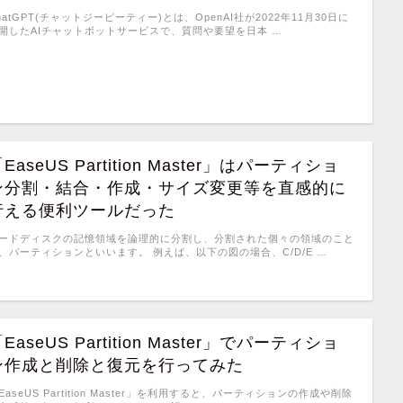
hatGPT(チャットジーピーティー)とは、OpenAI社が2022年11月30日に
開したAIチャットボットサービスで、質問や要望を日本 …
EaseUS Partition Master」はパーティショ
ン分割・結合・作成・サイズ変更等を直感的に
行える便利ツールだった
ードディスクの記憶領域を論理的に分割し、分割された個々の領域のこと
、パーティションといいます。 例えば、以下の図の場合、C/D/E …
EaseUS Partition Master」でパーティショ
ン作成と削除と復元を行ってみた
EaseUS Partition Master」を利用すると、パーティションの作成や削除