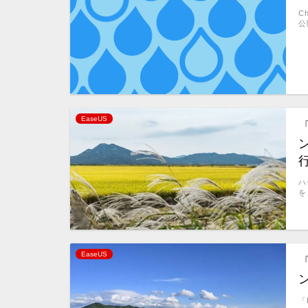
C
公
EaseUS
「
ハ
を
EaseUS
「
「