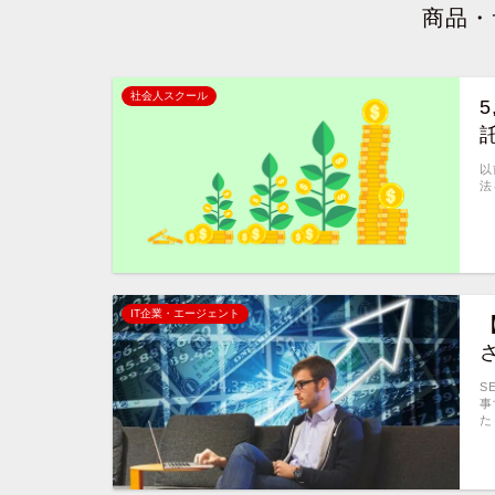
商品・
社会人スクール
以
法
IT企業・エージェント
さ
S
事
た