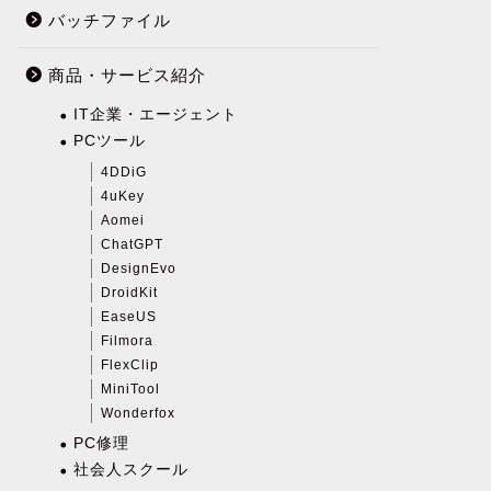
バッチファイル
商品・サービス紹介
IT企業・エージェント
PCツール
4DDiG
4uKey
Aomei
ChatGPT
DesignEvo
DroidKit
EaseUS
Filmora
FlexClip
MiniTool
Wonderfox
PC修理
社会人スクール