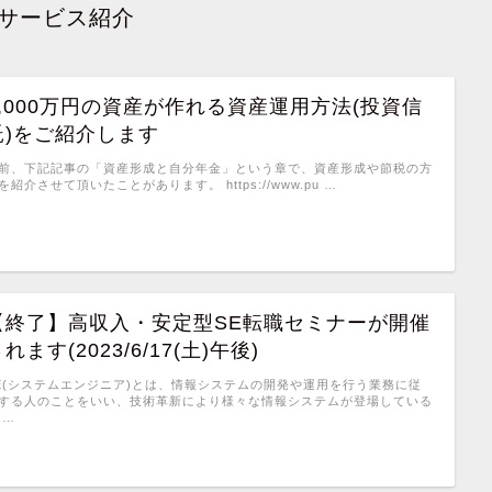
サービス紹介
5,000万円の資産が作れる資産運用方法(投資信
託)をご紹介します
前、下記記事の「資産形成と自分年金」という章で、資産形成や節税の方
を紹介させて頂いたことがあります。 https://www.pu …
【終了】高収入・安定型SE転職セミナーが開催
れます(2023/6/17(土)午後)
E(システムエンジニア)とは、情報システムの開発や運用を行う業務に従
する人のことをいい、技術革新により様々な情報システムが登場している
 …