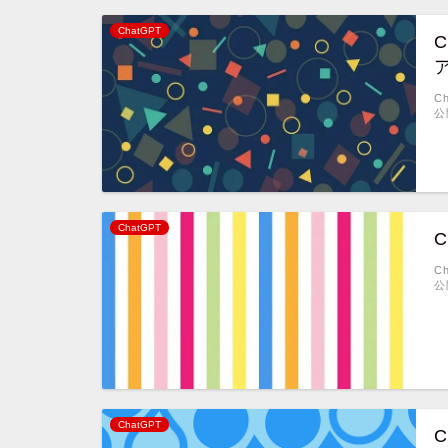
ChatGPT
C
公
ChatGPT
C
公
ChatGPT