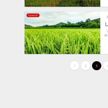
EaseUS
「
「
結
1
2
3